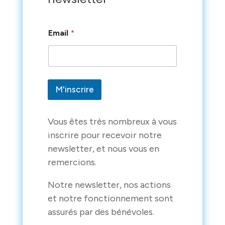
E
Email
*
m
a
i
l
E
m
M'inscrire
a
i
l
E
Vous êtes très nombreux à vous
m
inscrire pour recevoir notre
a
newsletter, et nous vous en
i
l
remercions.
Notre newsletter, nos actions
et notre fonctionnement sont
assurés par des bénévoles.