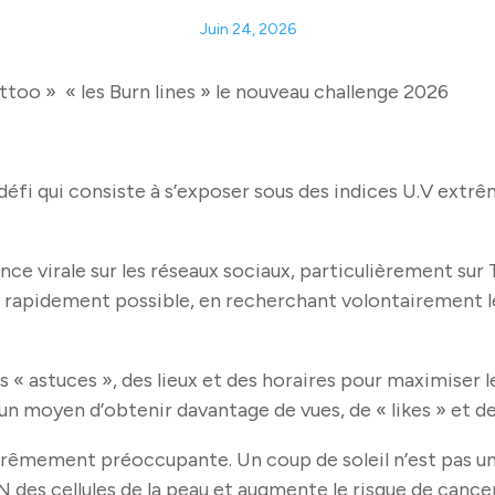
Juin 24, 2026
Tattoo » « les Burn lines » le nouveau challenge 2026
 défi qui consiste à s’exposer sous des indices U.V extrê
ce virale sur les réseaux sociaux, particulièrement sur 
us rapidement possible, en recherchant volontairement le
s « astuces », des lieux et des horaires pour maximiser l
un moyen d’obtenir davantage de vues, de « likes » et de
xtrêmement préoccupante. Un coup de soleil n’est pas u
DN des cellules de la peau et augmente le risque de ca