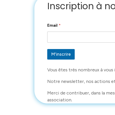
Inscription à n
*
Email
*
E
m
a
i
l
*
M'inscrire
Vous êtes très nombreux à vous i
Notre newsletter, nos actions e
Merci de contribuer, dans la mes
association.