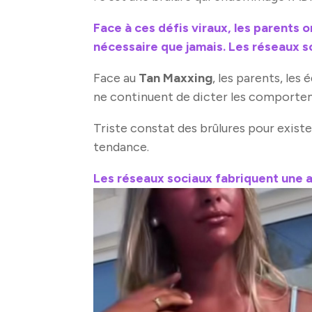
Face à ces défis viraux, les parents o
nécessaire que jamais. Les réseaux s
Face au
Tan Maxxing
, les parents, les
ne continuent de dicter les comporte
Triste constat des brûlures pour existe
tendance.
Les réseaux sociaux fabriquent une 