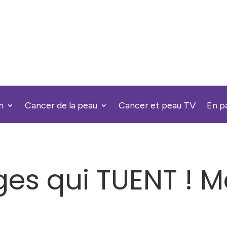
n
Cancer de la peau
Cancer et peau TV
En p
ges qui TUENT ! 