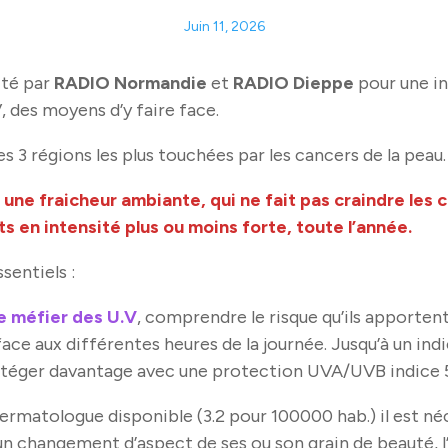
Juin 11, 2026
ité par
RADIO Normandie
et
RADIO Dieppe
pour une in
, des moyens d’y faire face.
es 3 régions les plus touchées par les cancers de la peau.
, une fraicheur ambiante, qui ne fait pas craindre les 
s en intensité plus ou moins forte, toute l’année.
sentiels :
se méfier des U.V
, comprendre le risque qu’ils apportent
 aux différentes heures de la journée. Jusqu’à un indice
 protéger davantage avec une protection UVA/UVB indice
dermatologue disponible (3.2 pour 100000 hab.) il est n
n changement d’aspect de ses ou son grain de beauté, l