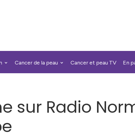
n
Cancer de la peau
Cancer et peau TV
En p
ne sur Radio Nor
pe