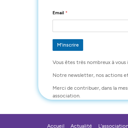
*
Email
*
*
E
m
a
i
l
M'inscrire
Vous êtes très nombreux à vous i
Notre newsletter, nos actions e
Merci de contribuer, dans la mes
association.
Accueil
Actualité
L’associatio