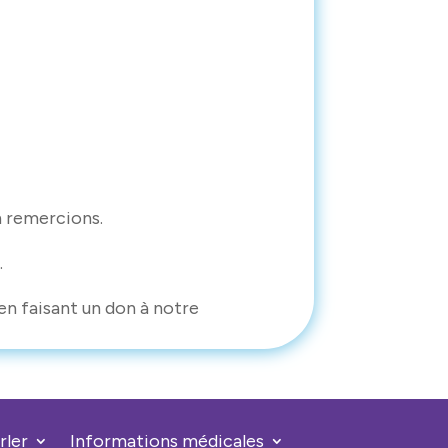
n remercions.
.
en faisant un don à notre
rler
Informations médicales