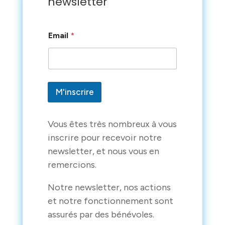
newsletter
*
Email
*
E
m
a
i
l
E
M'inscrire
m
a
i
l
Vous êtes très nombreux à vous
inscrire pour recevoir notre
newsletter, et nous vous en
remercions.
Notre newsletter, nos actions
et notre fonctionnement sont
assurés par des bénévoles.