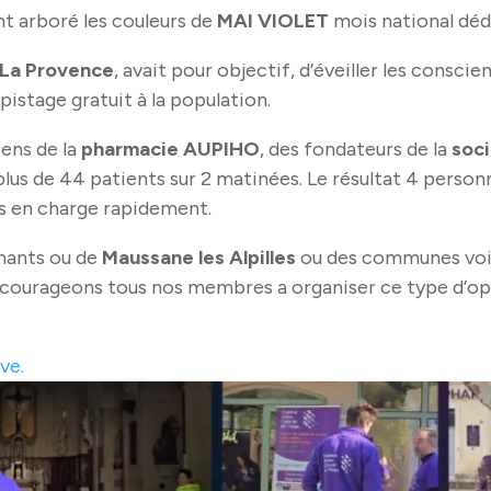
nt arboré les couleurs de
MAI VIOLET
mois national dédi
La Provence
, avait pour objectif, d’éveiller les consci
istage gratuit à la population.
iens de la
pharmacie AUPIHO
, des fondateurs de la
soc
lus de 44 patients sur 2 matinées. Le résultat 4 personn
ris en charge rapidement.
enants ou de
Maussane les Alpilles
ou des communes vois
ncourageons tous nos membres a organiser ce type d’op
ve.