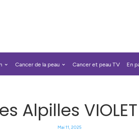
n
Cancer de la peau
Cancer et peau TV
En p
s Alpilles VIOLET
Mai 11, 2025