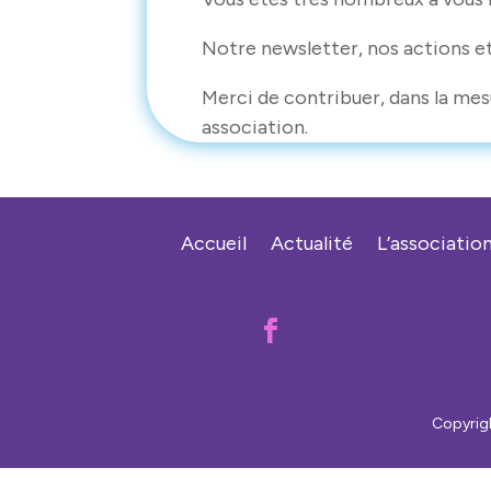
E
m
a
Notre newsletter, nos actions e
i
l
Merci de contribuer, dans la mes
association.
Accueil
Actualité
L’associatio

Copyrigh