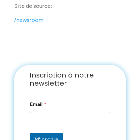
Site de source:
/newsroom
Inscription à notre
newsletter
E
Email
*
m
a
i
l
E
m
M'inscrire