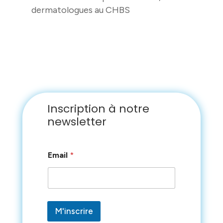
dermatologues au CHBS
Inscription à notre
newsletter
E
Email
*
m
a
i
l
E
m
M'inscrire
a