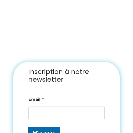
Inscription à notre
newsletter
E
Email
*
m
a
i
l
*
E
M'inscrire